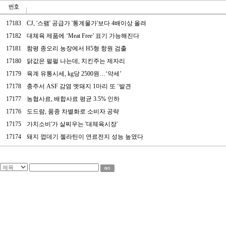
17183
CJ, '스팸' 공급가 '통계물가'보다 4배이상 올려
17182
대체육 제품에 ‘Meat Free’ 표기 가능해진다
17181
함평 종오리 농장에서 H5형 항원 검출
17180
닭값은 펄펄 나는데, 치킨주는 제자리
17179
육계 유통시세, kg당 2500원…‘약세’
17178
충주서 ASF 감염 멧돼지 1마리 또 ‘발견
17177
농협사료, 배합사료 평균 3.5% 인하
17176
도드람, 품종 차별화로 소비자 공략
17175
가치소비'가 살찌우는 '대체육시장'
17174
돼지 껍데기 젤라틴이 연료전지 성능 높였다